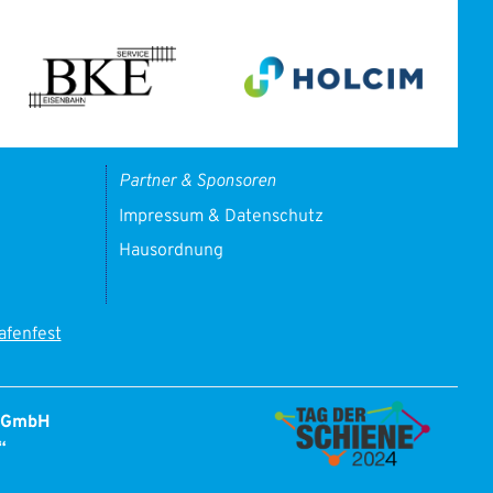
Partner & Sponsoren
Impressum & Datenschutz
Hausordnung
fenfest
t GmbH
“