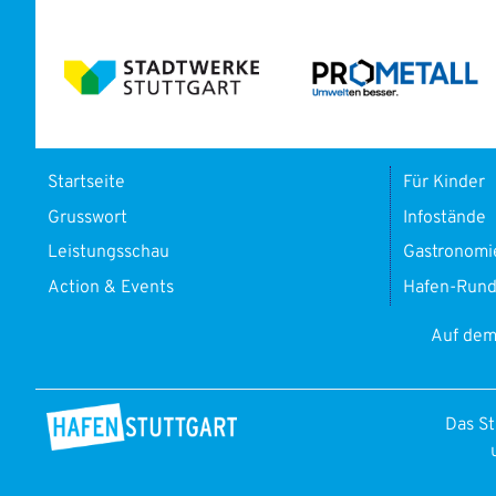
Startseite
Für Kinder
Grusswort
Infostände
Leistungsschau
Gastronomi
Action & Events
Hafen-Rund
Auf dem
Das St