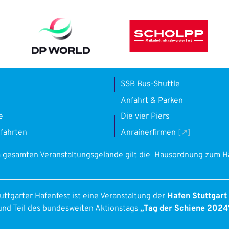
SSB Bus-Shuttle
Anfahrt & Parken
e
Die vier Piers
fahrten
Anrainerfirmen
 gesamten Veranstaltungsgelände gilt die
Hausordnung zum Ha
uttgarter Hafenfest ist eine Veranstaltung der
Hafen Stuttgar
und Teil des bundesweiten Aktionstags
„Tag der Schiene 2024